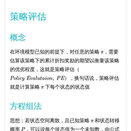
策略评估
概念
在环境模型已知的前提下，对任意的策略
，需要
π
估算该策略下的累计折扣奖励的期望以衡量该策略
的优劣程度，这就是策略评估（
,
），换句话说，策略评估
P
o
l
i
c
y
E
v
a
l
u
t
a
i
o
n
P
E
就是计算策略
下每个状态的状态值
π
方程组法
思想：若状态空间离散，且已知策略
和状态转移
π
概率
，可以设每个状态值为一个未知数，由公式
P