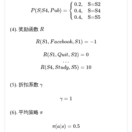
⎧
0.2
,
S=S2
⎨
⎩
(
|
4
,
)
=
0.4
,
S=S4
P
S
S
P
u
b
0.4
,
S=S5
(4). 奖励函数
R
(
1
,
,
1
)
=
−
1
R
S
F
a
c
e
b
o
o
k
S
(
1
,
,
2
)
=
0
R
S
Q
u
i
t
S
.
.
.
(
4
,
,
5
)
=
10
R
S
S
t
u
d
y
S
(5). 折扣系数
γ
=
1
γ
(6). 平均策略
π
(
|
)
=
0.5
π
a
s