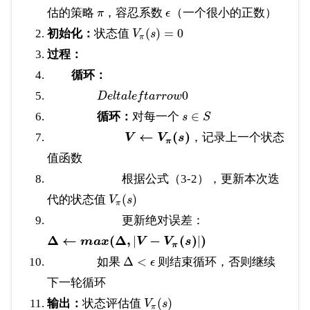
估的策略
，容忍系数
（一个很小的正数）
π
ϵ
(
)
=
0
初始化：
状态值
V
s
π
过程：
循环：
0
D
e
l
t
a
l
e
f
t
a
r
r
o
w
∈
循环：
对每一个
s
S
←
(
)
，记录上一个状态
V
V
s
π
值函数
根据公式（3-2），更新本次迭
(
)
代的状态值
V
s
π
更新绝对误差：
Δ
←
(
Δ
,
−
(
)
)
|
|
m
a
x
V
V
s
π
Δ
<
如果
则结束循环，否则继续
ϵ
下一轮循环
(
)
输出：
状态评估值
V
s
π