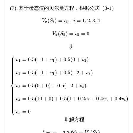
(7). 基于状态值的贝尔曼方程，根据公式（3-1）
(
)
=
,
=
1
,
2
,
3
,
4
V
S
v
i
π
i
i
(
)
=
=
0
V
S
v
5
5
π
⇓
⎧
⎪
⎪
⎪
=
0.5
(
−
1
+
)
+
0.5
(
0
+
)
v
v
v
⎪
1
1
2
⎪
⎪
⎪
⎪
⎪
⎪
⎪
⎪
=
0.5
(
−
1
+
)
+
0.5
(
−
2
+
)
⎪
v
v
v
⎪
2
1
3
⎨
⎪
=
0.5
(
0
+
0
)
+
0.5
(
−
2
+
)
v
v
⎪
3
4
⎪
⎪
⎪
⎪
⎪
⎪
⎪
⎪
=
0.5
(
10
+
0
)
+
0.5
(
1
+
0.2
+
0.4
+
0.4
)
⎪
v
v
v
v
⎪
4
2
3
4
⎪
⎩
⎪
=
0
v
5
⇓
解
方
程
=
−
2.3077
=
(
)
v
V
S