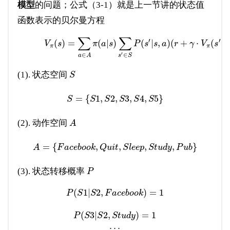
模型
的问题；公式（3-1）就是上一节讲的状态值
函数表示的贝尔曼方程
∑
∑
′
′
(
)
=
(
|
)
(
|
,
)
(
+
⋅
(
)
)
V
s
π
a
s
P
s
s
a
r
γ
V
s
π
π
′
∈
∈
a
A
s
S
(1). 状态空间
S
=
{
1
,
2
,
3
,
4
,
5
}
S
S
S
S
S
S
(2). 动作空间
A
=
{
,
,
,
,
}
A
F
a
c
e
b
o
o
k
Q
u
i
t
S
l
e
e
p
S
t
u
d
y
P
u
b
(3). 状态转移概率
P
(
1
|
2
,
)
=
1
P
S
S
F
a
c
e
b
o
o
k
(
3
|
2
,
)
=
1
P
S
S
S
t
u
d
y
.
.
.