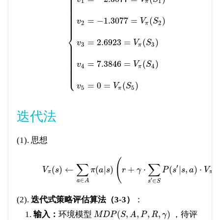
⎧
⎪
⎪
⎪
⎪
1
1
⎪
π
⎪
⎪
⎪
⎪
⎪
⎪
⎪
=
−
1.3077
=
(
)
⎪
v
V
S
⎪
2
2
π
⎨
⎪
=
2.6923
=
(
)
v
V
S
⎪
3
3
⎪
π
⎪
⎪
⎪
⎪
⎪
⎪
⎪
=
7.3846
=
(
)
v
V
S
⎪
4
4
⎪
π
⎪
⎩
⎪
=
0
=
(
)
v
V
S
5
5
π
迭代法
(1). 思想
(
∑
∑
′
(
)
←
(
|
)
+
⋅
(
|
,
)
⋅
(
V
s
π
a
s
r
γ
P
s
s
a
V
π
π
′
∈
∈
a
A
s
S
(2).
迭代式策略评估算法（3-3）
：
(
,
,
,
,
)
输入：
环境模型
，待评
M
D
P
S
A
P
R
γ