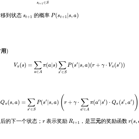
∈
s
S
+
1
t
(
|
,
)
转移到状态
的概率
s
P
s
s
a
+
1
+
1
t
t
)
常用
∑
∑
′
′
(
)
=
(
|
)
(
|
,
)
(
+
⋅
(
)
)
V
s
π
a
s
P
s
s
a
r
γ
V
s
π
π
′
∈
∈
a
A
s
S
(
)
∑
∑
′
′
′
′
′
(
,
)
=
(
|
,
)
+
⋅
(
|
)
⋅
(
,
)
Q
s
a
P
s
s
a
r
γ
π
a
s
Q
s
a
π
π
′
′
∈
∈
s
S
a
A
(
,
后的下一个状态；
表示奖励
，是
三元
的奖励函数
r
R
r
s
+
1
t