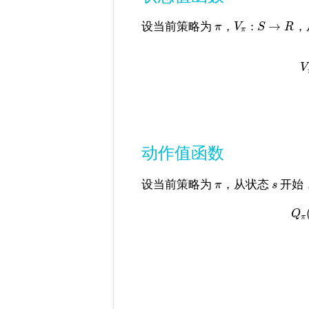
:
→
设当前策略为
，
，
π
V
S
R
π
V
动作值函数
设当前策略为
，从状态
开始
π
s
Q
π