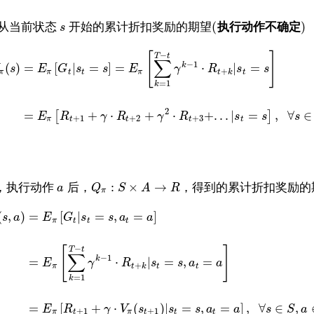
(
)
从当前状态
开始的累计折扣奖励的期望
执行动作不确定
s
[
]
−
T
t
∑
−
1
k
(
)
=
[
|
=
]
=
⋅
|
=
s
E
G
s
s
E
γ
R
s
s
+
π
π
t
t
π
t
k
t
=
1
k
2
=
+
⋅
+
⋅
+
.
.
.
|
=
,
∀
∈
[
]
E
R
γ
R
γ
R
s
s
s
+
1
+
2
+
3
π
t
t
t
t
:
×
→
，执行动作
后，
，得到的累计折扣奖励的
a
Q
S
A
R
π
(
,
)
=
[
|
=
,
=
]
s
a
E
G
s
s
a
a
π
t
t
t
[
]
−
T
t
∑
−
1
k
=
⋅
|
=
,
=
E
γ
R
s
s
a
a
+
π
t
k
t
t
=
1
k
=
[
+
⋅
(
)
|
=
,
=
]
,
∀
∈
,
E
R
γ
V
s
s
s
a
a
s
S
a
+
1
+
1
π
t
π
t
t
t