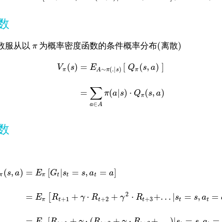
数
(
)
数服从以
为概率密度函数的条件概率分布
离散
π
(
)
=
[
(
,
)
]
V
s
E
Q
s
a
∼
(
.
|
)
π
π
A
π
s
∑
=
(
|
)
⋅
(
,
)
π
a
s
Q
s
a
π
∈
a
A
数
(
,
)
=
[
|
=
,
=
]
s
a
E
G
s
s
a
a
π
π
t
t
t
2
=
+
⋅
+
⋅
+
.
.
.
|
=
,
=
[
E
R
γ
R
γ
R
s
s
a
+
1
+
2
+
3
π
t
t
t
t
t
=
[
+
⋅
(
+
⋅
+
.
.
.
)
|
=
,
=
E
R
γ
R
γ
R
s
s
a