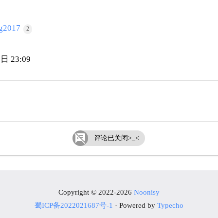
ng2017
2
日 23:09

评论已关闭>_<
Copyright © 2022-2026
Noonisy
蜀ICP备2022021687号-1
· Powered by
Typecho