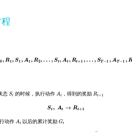
方程
,
,
,
,
,
.
.
.
,
,
,
,
.
.
.
,
,
,
R
S
A
R
S
A
R
S
A
0
1
1
1
2
+
1
−
1
−
1
t
t
t
T
T
状态
的时候，执行动作
，得到的奖励
S
A
R
+
1
t
t
t
,
→
S
A
R
+
1
t
t
t
行动作
以后的累计奖励
A
G
t
t