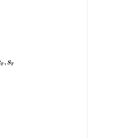
,
R
S
T
T