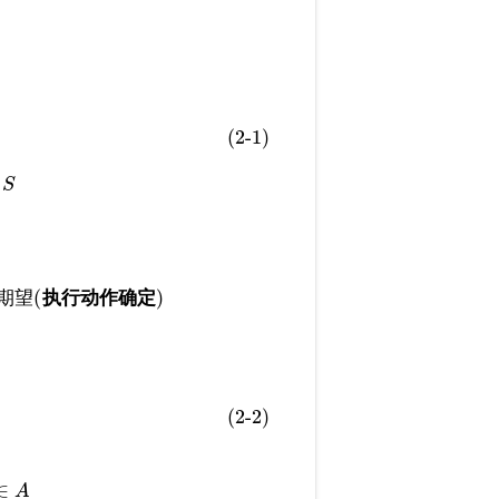
(2-1)
S
(
)
期望
执行动作确定
(2-2)
∈
A