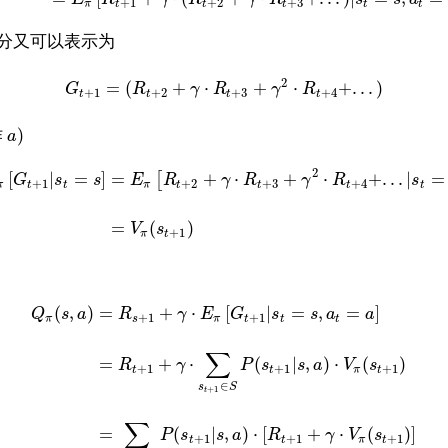
+
1
+
2
+
3
π
t
t
t
t
t
分又可以表示为
2
=
(
+
⋅
+
⋅
+
.
.
.
)
G
R
γ
R
γ
R
+
1
+
2
+
3
+
4
t
t
t
t
)
作
a
2
[
|
=
]
=
+
⋅
+
⋅
+
.
.
.
|
=
[
G
s
s
E
R
γ
R
γ
R
s
+
1
+
2
+
3
+
4
π
t
t
π
t
t
t
t
=
(
)
V
s
+
1
π
t
(
,
)
=
+
⋅
[
|
=
,
=
]
Q
s
a
R
γ
E
G
s
s
a
a
+
1
+
1
π
s
π
t
t
t
∑
=
+
⋅
(
|
,
)
⋅
(
)
R
γ
P
s
s
a
V
s
+
1
+
1
+
1
t
t
π
t
∈
s
S
+
1
t
∑
=
(
|
,
)
⋅
[
+
⋅
(
)
]
P
s
s
a
R
γ
V
s
+
1
+
1
+
1
t
t
π
t