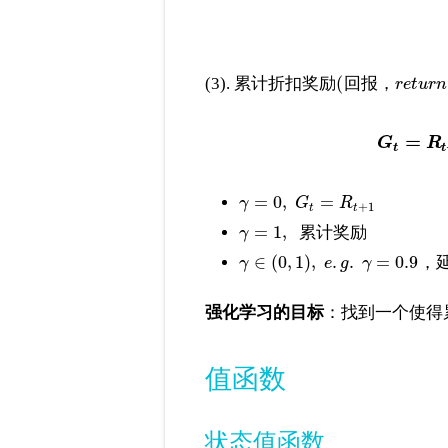
(
(3). 累计折扣奖励
回报，
r
e
t
u
r
n
=
G
R
t
t
=
0
,
=
γ
G
R
+
1
t
t
=
1
,
累计奖励
γ
∈
(
0
,
1
)
,
.
.
=
0.9
，
γ
e
g
γ
强化学习的目标
：找到一个使得
值函数
状态值函数