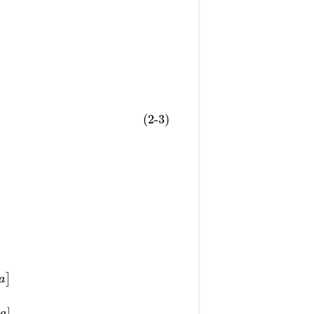
(2-3)
]
a
]
a