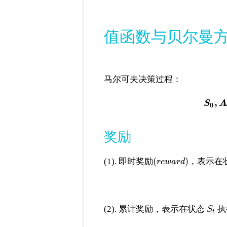
值函数与贝尔曼
马尔可夫决策过程：
,
S
A
0
奖励
(
)
(1). 即时奖励
，表示在
r
e
w
a
r
d
(2). 累计奖励，表示在状态
执
S
t