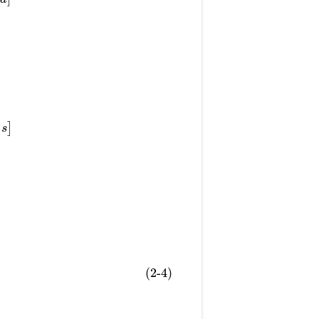
]
s
(2-4)