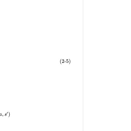
(2-5)
′
,
)
a
s