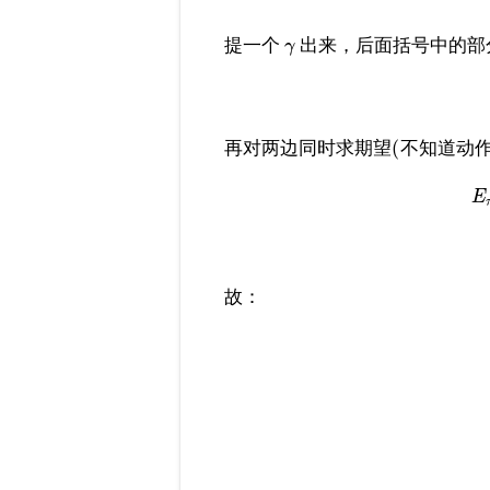
提一个
出来，后面括号中的部
γ
(
再对两边同时求期望
不知道动
E
故：