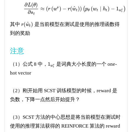
∂
(
)
L
θ
^
s
≈
(
(
)
−
(
)
)
(
∣
)
−
1
(
)
r
w
r
w
p
w
h
s
t
t
t
w
θ
∂
s
t
t
^
(
)
其中
是当前模型在测试是使用的推理函数得
r
w
t
到的奖励
注意
1
（1）公式 8 中，
是词典大小长度的一个 one-
s
w
t
hot vector
（2）刚开始用 SCST 训练模型的时候，reward 是
负数，下降一点然后开始提升？
（3）SCST 方法的中心思想是将当前模型在测试时
使用的推理算法获得的 REINFORCE 算法的 reward