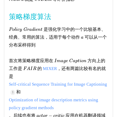
策略梯度算法
是强化学习中的一个比较基本、
P
o
l
i
c
y
G
r
a
d
i
e
n
t
经典、常用的算法，适用于每个动作
可以从一个
a
分布采样得到
首次将策略梯度应用在
方向上的
I
m
a
g
e
C
a
p
t
i
o
n
工作是
的
MIXER
，还有两篇比较有名的就
F
A
I
R
是
Self-critical Sequence Training for Image Captioning
和
1
Optimization of image description metrics using
policy gradient methods
−
。后续也有将
应用在机器翻译领域
a
c
t
o
r
c
r
i
t
i
c