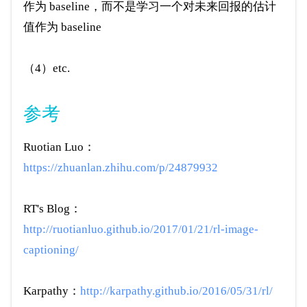
作为 baseline，而不是学习一个对未来回报的估计
值作为 baseline
（4）etc.
参考
Ruotian Luo：
https://zhuanlan.zhihu.com/p/24879932
RT's Blog：
http://ruotianluo.github.io/2017/01/21/rl-image-
captioning/
Karpathy：
http://karpathy.github.io/2016/05/31/rl/