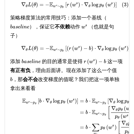
E
s
s
∇
(
)
=
−
[
(
)
⋅
∇
log
(
)
]
(3)
L
θ
r
w
p
w
∼
s
w
p
θ
θ
θ
θ
策略梯度算法的常用技巧：添加一个基线（
s
），保证它
不依赖
动作
（也就是句
b
a
s
e
l
i
n
e
w
子）
E
s
s
∇
(
)
=
−
[
(
(
)
−
)
⋅
∇
log
(
)
]
L
θ
r
w
b
p
w
∼
s
w
p
θ
θ
θ
θ
(
)
−
s
添加
的目的通常是使得
这一项
b
a
s
e
l
i
n
e
r
w
b
有正有负
，理由后面讲。现在添加了这么一个值
，那
会不会
改变梯度的值呢？我们把这一项单独
b
拿出来看看
E
E
s
[
⋅
∇
log
(
)
]
=
⋅
[
∇
log
(
b
p
w
b
p
∼
∼
s
s
w
p
w
p
θ
θ
θ
θ
θ
θ
∇
(
s
p
w
[
θ
θ
E
=
⋅
b
∼
s
w
p
(
)
s
θ
p
w
θ
∇
p
[
∑
θ
θ
s
=
⋅
(
)
b
p
w
θ
(
p
θ
w