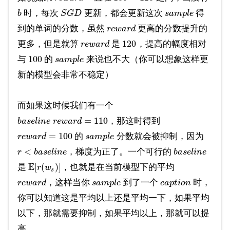
时，每次
更新，都会更新这次
得
b
S
G
D
s
a
m
p
l
e
到的单词的分数，虽然
更高的分数提升的
r
e
w
a
r
d
120
更多，但是就算
是
，提高的幅度相对
r
e
w
a
r
d
100
与
的
来说也不大（你可以想象这样更
s
a
m
p
l
e
新的模型会非常不稳定）
而如果这时候我们有一个
=
110
，那这时得到
b
a
s
e
l
i
n
e
r
e
w
a
r
d
=
100
的
分数就会被抑制，因为
r
e
w
a
r
d
s
a
m
p
l
e
<
，梯度为正了。一个可行的
r
b
a
s
e
l
i
n
e
b
a
s
e
l
i
n
e
E
[
(
)
]
是
，也就是在当前模型下的平均
r
w
s
，这样当你
到了一个
时，
r
e
w
a
r
d
s
a
m
p
l
e
c
a
p
t
i
o
n
你可以知道这是平均以上还是平均一下，如果平均
以下，那就需要抑制，如果平均以上，那就可以提
高