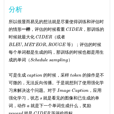
分析
所以很显而易见的想法就是尽量使得训练和评估时
的情形
一样
，评估的时候看重
，那训练的
C
I
D
E
R
时候就最大化
（或者
C
I
D
E
R
,
,
等）；评估的时候
B
L
E
U
M
E
T
E
O
R
R
O
U
G
E
每个单词都是生成的吗，那训练的时候也都是用生
成的单词（
）
S
c
h
e
d
u
l
e
s
a
m
p
l
i
n
g
可是生成
的时候，采样
的操作是不
c
a
p
t
i
o
n
t
o
k
e
n
可微的，无法反向传播。于是就想到了使用强化学
习来解决这个问题。对于
，应用
I
m
a
g
e
C
a
p
t
i
o
n
强化学习，状态
就是看见的图像和已生成的单
s
词，动作
就是下一个单词生成什么，奖励
a
就是
等评价指标
r
e
w
a
r
d
C
I
D
E
R