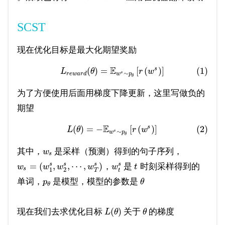
SCST
现在优化目标是最大化期望奖励
E
s
(
)
=
[
(
)
]
(1)
L
θ
r
w
∼
s
r
e
w
a
r
d
w
p
θ
为了方便使用后面用梯度下降更新，这里写做负的
期望
E
s
(
)
=
−
[
(
)
]
(2)
L
θ
r
w
∼
s
w
p
θ
其中，
是采样（预测）得到的句子序列，
w
s
=
(
,
,
⋯
,
)
s
s
s
s
，
是
时刻采样得到的
w
w
w
w
w
t
s
1
2
t
T
单词，
是模型，模型的参数是
p
θ
θ
(
)
现在我们去求优化目标
关于
的梯度
L
θ
θ