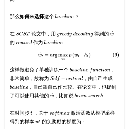
那么
如何来选择
这个
？
b
a
s
e
l
i
n
e
^
在
论文中，用
得到的
S
C
S
T
g
r
e
e
d
y
d
e
c
o
d
i
n
g
w
的
作为
r
e
w
a
r
d
b
a
s
e
l
i
n
e
^
=
arg
max
(
∣
)
(9)
w
p
w
h
t
t
t
w
t
这样做避免了单独训练一个
，
b
a
s
e
l
i
n
e
f
u
n
c
t
i
o
n
−
非常简单，故称为
，由自己生成
S
e
l
f
c
r
i
t
i
c
a
l
​，自己跟自己作比较。在论文中，也提到
b
a
s
e
l
i
n
e
^
了可以使用其他的
，比如说
w
b
e
a
m
s
e
a
r
c
h
在时间步
，关于
激活函数从模型采样
t
s
o
f
t
m
a
x
s
得到的样本
的负奖励的梯度为：
w