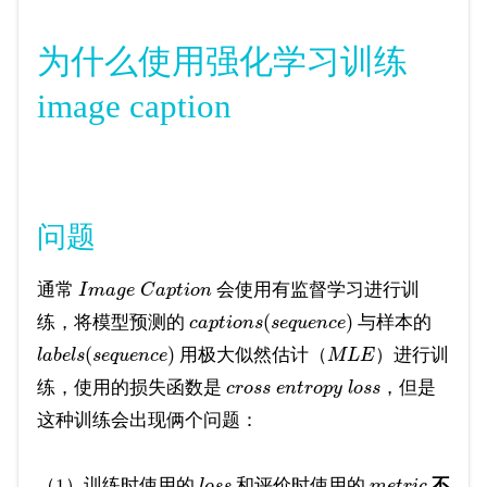
为什么使用强化学习训练
image caption
问题
通常
会使用有监督学习进行训
I
m
a
g
e
C
a
p
t
i
o
n
(
)
练，将模型预测的
与样本的
c
a
p
t
i
o
n
s
s
e
q
u
e
n
c
e
(
)
用极大似然估计（
）进行训
l
a
b
e
l
s
s
e
q
u
e
n
c
e
M
L
E
练，使用的损失函数是
，但是
c
r
o
s
s
e
n
t
r
o
p
y
l
o
s
s
这种训练会出现俩个问题：
（1）训练时使用的
和评价时使用的
不
l
o
s
s
m
e
t
r
i
c