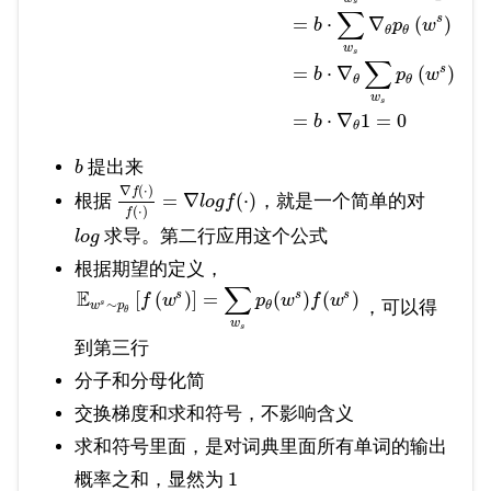
s
∑
s
=
⋅
∇
(
)
b
p
w
θ
θ
w
s
∑
s
=
⋅
∇
(
)
b
p
w
θ
θ
w
s
=
⋅
∇
1
=
0
b
θ
提出来
b
∇
(
⋅
)
f
=
∇
(
⋅
)
根据
，就是一个简单的对
l
o
g
f
(
⋅
)
f
求导。第二行应用这个公式
l
o
g
根据期望的定义，
∑
E
s
s
s
[
(
)
]
=
(
)
(
)
f
w
p
w
f
w
∼
，可以得
s
w
p
θ
θ
w
s
到第三行
分子和分母化简
交换梯度和求和符号，不影响含义
求和符号里面，是对词典里面所有单词的输出
1
概率之和，显然为