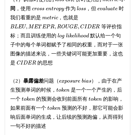
同
，使用
作为
，但
时
c
r
o
s
s
e
n
t
r
o
p
y
l
o
s
s
e
v
a
l
u
a
t
e
我们看重的是
，也就是
m
e
t
r
i
c
,
,
,
等评价指
B
L
E
U
M
E
T
E
P
R
R
O
U
G
E
C
I
D
E
R
标；而且训练使用的
默认给一个句
l
o
g
l
i
k
e
l
i
h
o
o
d
子中的每个单词都赋予了相同的权重，而对于一张
图像的描述来说，一些关键词可能更加重要，这也
是
的思想
C
I
D
E
R
（2）
暴露偏差
问题（
），由于在产
e
x
p
o
s
u
r
e
b
i
a
s
生预测单词的时候，
是一个一个产生的，后
t
o
k
e
n
一个
的预测会收到前面所有
的影响，
t
o
k
e
n
t
o
k
e
n
如果前面有一个
预测的不好，那它可能会影
t
o
k
e
n
响后面单词的生成，让后续的预测跑偏，从而得到
一句不好的描述