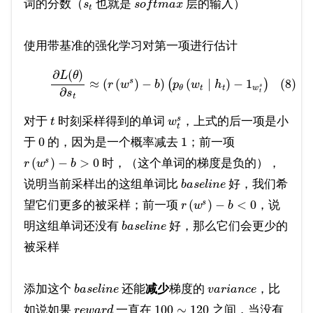
词的分数（
也就是
层的输入）
s
s
o
f
t
m
a
x
t
使用带基准的强化学习对第一项进行估计
∂
(
)
L
θ
s
≈
(
(
)
−
)
(
∣
)
−
1
(8)
(
)
r
w
b
p
w
h
s
t
t
w
θ
∂
s
t
t
s
对于
时刻采样得到的单词
，上式的后一项是小
t
w
t
0
1
于
的，因为是一个概率减去
；前一项
(
)
−
>
0
s
时，（这个单词的梯度是负的），
r
w
b
说明当前采样出的这组单词比
好，我们希
b
a
s
e
l
i
n
e
(
)
−
<
0
s
望它们更多的被采样；前一项
，说
r
w
b
明这组单词还没有
好，那么它们会更少的
b
a
s
e
l
i
n
e
被采样
添加这个
还能
减少
梯度的
，比
b
a
s
e
l
i
n
e
v
a
r
i
a
n
c
e
100
∼
120
如说如果
一直在
之间，当没有
r
e
w
a
r
d