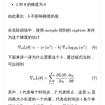
1
0
对
的梯度为
θ
由此看出，
不影响梯度的值
b
在实际训练中，使用
得到的
来作
s
a
m
p
l
e
c
a
p
t
i
o
n
为这个梯度的估计
s
s
∇
(
)
≈
−
(
(
)
−
)
∇
log
(
)
(6)
L
θ
r
w
b
p
w
θ
θ
θ
下面来讲一讲为什么需要这个
，通过链式法则，
b
可以得到
T
∂
(
)
∂
L
θ
s
∑
t
∇
(
)
=
(7)
L
θ
θ
∂
∂
s
θ
t
=
1
t
其中，
代表每个时间步，
代表终止，这里
是
t
T
s
t
词典大小长度的一个向量，代表在时间步
各个单
t