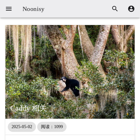



Noonisy
Caddy 相关
2025-05-02
阅读：1099