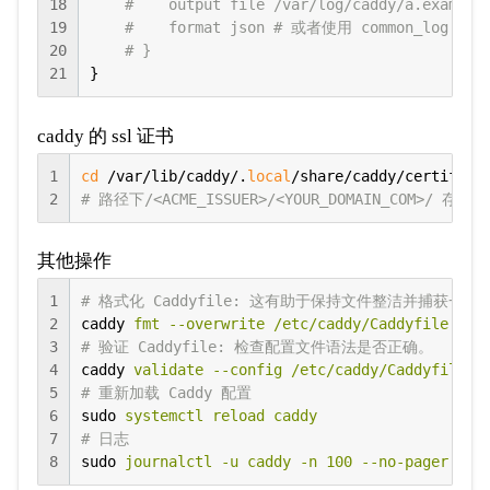
18
#    output file /var/log/caddy/a.example
19
#    format json # 或者使用 common_log 
20
# }
21
}
caddy 的 ssl 证书
1
cd
 /var/lib/caddy/.
local
2
# 路径下/<ACME_ISSUER>/<YOUR_DOMAIN_COM>/ 
其他操作
1
# 格式化 Caddyfile: 这有助于保持文件整洁并捕获一
2
caddy
fmt --overwrite /etc/caddy/Caddyfile
3
# 验证 Caddyfile: 检查配置文件语法是否正确。
4
caddy
validate --config /etc/caddy/Caddyfile -
5
# 重新加载 Caddy 配置
6
sudo
systemctl reload caddy
7
# 日志
8
sudo
journalctl -u caddy -n 100 --no-pager -f