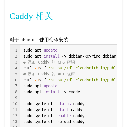
Caddy 相关
对于 ubuntu，使用命令安装
1
sudo apt 
update
2
sudo apt 
install
 -y debian-keyring debian-
arc
3
# 添加 Caddy 的 GPG 密钥
4
curl 
-1
sLf 
'https://dl.cloudsmith.io/public/c
5
# 添加 Caddy 的 APT 仓库
6
curl 
-1
sLf 
'https://dl.cloudsmith.io/public/c
7
sudo apt 
update
8
sudo apt 
install
 -y caddy

9
10
sudo systemctl 
status
 caddy

11
sudo systemctl 
start
 caddy

12
sudo systemctl 
enable
 caddy

13