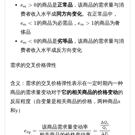
>
0
的商品是
正常品
，该商品的需求量与消
e
m
费者收入水平成
同方向变化
。在正常品中，
<
1
>
1
的商品为必需品，
的商品为奢
e
e
m
m
侈品
<
0
的商品是
劣等品
，该商品的需求量与消
e
m
费者收入水平成反方向变化
需求的交叉价格弹性
含义：需求的交叉价格弹性表示在一定时期内一种
商品的需求量变动对于
它的相关商品的价格变动
的
反应程度（自变量是相关商品的价格，两种商品x
和y）
Δ
Q
x
该
商
品
需
求
量
变
动
率
Q
=
=
x
e
x
y
Δ
相
关
商
品
的
价
格
变
动
率
P
y