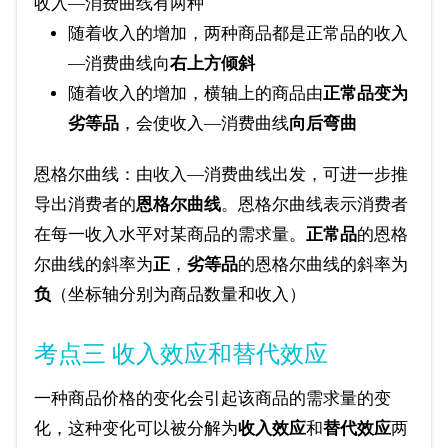
收入—消费曲线有两种
随着收入的增加，两种商品都是正常品的收入
—消费曲线向
右上方倾斜
随着收入的增加，横轴上的商品由
正常品变为
劣等品
，会使收入—消费曲线
向后弯曲
恩格尔曲线：由收入—消费曲线出发，可进一步推
导出消费者的
恩格尔曲线
。恩格尔曲线表示消费者
在每一收入水平对某商品的需求量。
正常品
的恩格
尔曲线的斜率为
正
，
劣等品
的恩格尔曲线的斜率为
负
（坐标轴分别为商品数量和收入）
考点三 收入效应和替代效应
一种商品价格的变化会引起该商品的需求量的变
化，这种变化可以被分解为
收入效应
和
替代效应
两