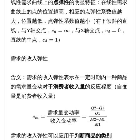
线性需求曲线上的
点弹性
的明显特征：在线性需求
曲线上的点的位置越高，相应的点弹性系数值越
大，位置越低，点弹性系数值越小（右下倾斜的直
=
∞
=
0
线，与Y轴交点，
，与X轴交点，
，
e
e
d
d
=
1
直线的中点，
）
e
d
需求的收入弹性
含义：需求的收入弹性表示在一定时期内一种商品
的需求量变动对于
消费者收入量
的反应程度（自变
量是消费者收入量）
2
−
1
Q
Q
需
求
量
变
动
率
1
Q
=
=
e
m
2
−
1
收
入
变
动
率
M
M
1
M
需求的收入弹性可以应用于
判断商品的类别