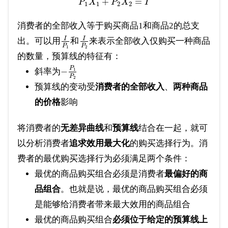
+
=
P
X
P
X
I
1
1
2
2
消费者的全部收入等于购买商品1和商品2的总支
I
I
出。可以用
和
来表示全部收入仅购买一种商品
P
P
1
2
的数量，预算线的特征有：
P
−
1
斜率为
P
2
预算线的变动受
消费者的全部收入
、
两种商品
的价格
影响
将消费者的
无差异曲线
和
预算线
结合在一起，就可
以分析消费者
追求效用最大化
的购买选择行为。消
费者的最优购买选择行为必须满足两个条件：
最优的商品购买组合必须是消费者
最偏好的商
品组合
。也就是说，最优的商品购买组合必须
是能够给消费者带来最大效用的商品组合
最优的商品购买组合
必须位于给定的预算线上