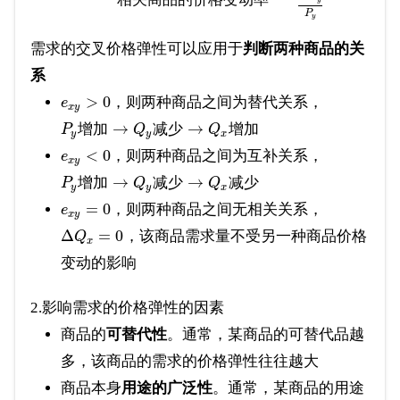
P
y
需求的交叉价格弹性可以应用于
判断两种商品的关
系
>
0
，则两种商品之间为替代关系，
e
x
y
→
→
增
加
减
少
增
加
P
Q
Q
y
y
x
<
0
，则两种商品之间为互补关系，
e
x
y
→
→
增
加
减
少
减
少
P
Q
Q
y
y
x
=
0
，则两种商品之间无相关关系，
e
x
y
Δ
=
0
，该商品需求量不受另一种商品价格
Q
x
变动的影响
2.影响需求的价格弹性的因素
商品的
可替代性
。通常，某商品的可替代品越
多，该商品的需求的价格弹性往往越大
商品本身
用途的广泛性
。通常，某商品的用途