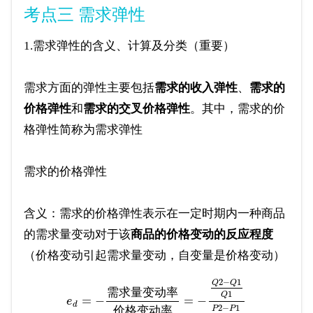
考点三 需求弹性
1.需求弹性的含义、计算及分类（重要）
需求方面的弹性主要包括
需求的收入弹性
、
需求的
价格弹性
和
需求的交叉价格弹性
。其中，需求的价
格弹性简称为需求弹性
需求的价格弹性
含义：需求的价格弹性表示在一定时期内一种商品
的需求量变动对于该
商品的价格变动的反应程度
（价格变动引起需求量变动，自变量是价格变动）
2
−
1
Q
Q
需
求
量
变
动
率
1
Q
=
−
=
−
e
d
2
−
1
价
格
变
动
率
P
P