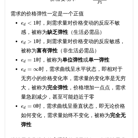
1
P
需求的价格弹性一定是一个正值
<
1
时，则需求量对价格变动的反应不敏
e
d
感，被称为
缺乏弹性
（生活必需品）
>
1
时，则需求量对价格变动的反应敏感，
e
d
被称为
富有弹性
（非生活必需品）
=
1
时，被称为
单位弹性
或
单一弹性
e
d
=
∞
时，需求曲线呈水平状态，即相对于
e
d
无穷小的价格变化率，需求量的变化率是无穷
大，被称为
完全弹性
，价格增加一点点，需求
量急剧减少，甚至可能趋近于零
=
0
时，需求曲线呈垂直状态，即无论价格
e
d
如何变化，需求量始终不变化，被称为
完全无
弹性