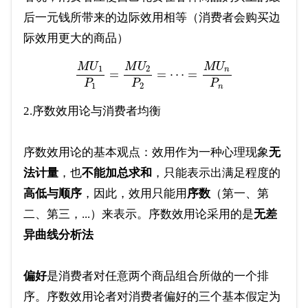
后一元钱所带来的边际效用相等（消费者会购买边
际效用更大的商品）
M
U
M
U
M
U
1
2
n
=
=
⋯
=
P
P
P
1
2
n
2.序数效用论与消费者均衡
序数效用论的基本观点：效用作为一种心理现象
无
法计量
，也
不能加总求和
，只能表示出满足程度的
高低与顺序
，因此，效用只能用
序数
（第一、第
二、第三，...）来表示。序数效用论采用的是
无差
异曲线分析法
偏好
是消费者对任意两个商品组合所做的一个排
序。序数效用论者对消费者偏好的三个基本假定为