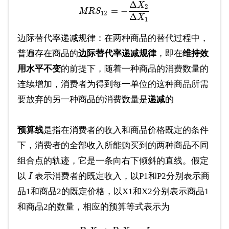
Δ
X
2
=
−
M
R
S
12
Δ
X
1
边际替代率递减规律：在两种商品的替代过程中，
普遍存在商品的
边际替代率递减规律
，即在
维持效
用水平不变
的前提下，随着一种商品的消费数量的
连续增加，消费者为得到每一单位的这种商品所需
要放弃的另一种商品的消费数量是
递减
的
预算线
是指在消费者的收入和商品价格既定的条件
下，消费者的全部收入所能购买到的两种商品不同
组合点的轨迹，它是一条向右下倾斜的直线。假定
以
表示消费者的既定收入，以P1和P2分别表示商
I
品1和商品2的既定价格，以X1和X2分别表示商品1
和商品2的数量，相应的预算等式表示为