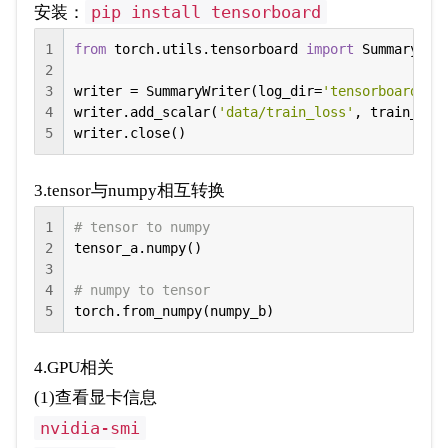
pip install tensorboard
安装：
1
from
 torch.utils.tensorboard 
import
 SummaryWrit
2
3
writer = SummaryWriter(log_dir=
'tensorboard_lo
4
writer.add_scalar(
'data/train_loss'
, train_loss
5
writer.close()
3.tensor与numpy相互转换
1
# tensor to numpy
2
tensor_a.numpy()

3
4
# numpy to tensor
5
torch.from_numpy(numpy_b)
4.GPU相关
(1)查看显卡信息
nvidia-smi