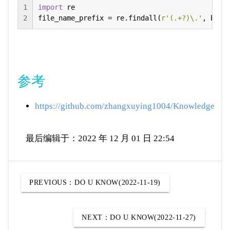
1
import
 re

2
file_name_prefix = re.findall(
r'(.+?)\.'
, base
参考
https://github.com/zhangxuying1004/Knowledge
最后编辑于：2022 年 12 月 01 日 22:54
PREVIOUS：
DO U KNOW(2022-11-19)
NEXT：
DO U KNOW(2022-11-27)