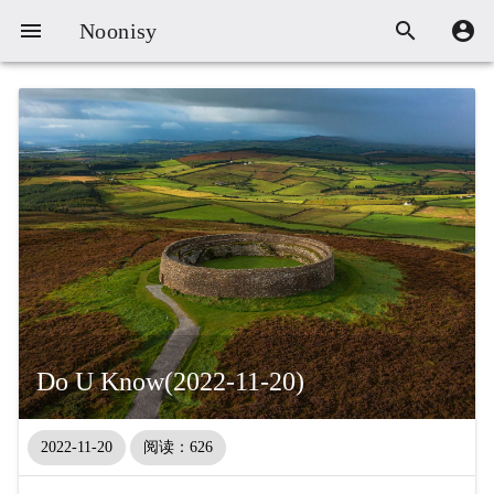



Noonisy
Do U Know(2022-11-20)
2022-11-20
阅读：626