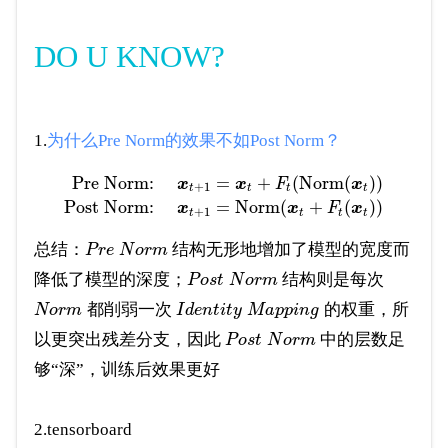
DO U KNOW?
1.
为什么Pre Norm的效果不如Post Norm？
Pre Norm:
=
+
(
Norm
(
)
)
x
x
F
x
+
1
t
t
t
t
Post Norm:
=
Norm
(
+
(
)
)
x
x
F
x
+
1
t
t
t
t
总结：
结构无形地增加了模型的宽度而
P
r
e
N
o
r
m
降低了模型的深度；
结构则是每次
P
o
s
t
N
o
r
m
都削弱一次
的权重，所
N
o
r
m
I
d
e
n
t
i
t
y
M
a
p
p
i
n
g
以更突出残差分支，因此
中的层数足
P
o
s
t
N
o
r
m
够“深”，训练后效果更好
2.tensorboard