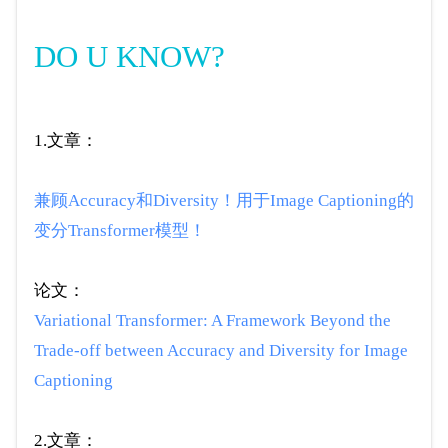
DO U KNOW?
1.文章：
兼顾Accuracy和Diversity！用于Image Captioning的
变分Transformer模型！
论文：
Variational Transformer: A Framework Beyond the
Trade-off between Accuracy and Diversity for Image
Captioning
2.文章：