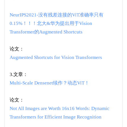
NeurIPS2021-没有残差连接的ViT准确率只有
0.15%！！！北大&华为提出用于Vision
Transformer的Augmented Shortcuts
论文：
Augmented Shortcuts for Vision Transformers
3.文章：
Multi-Scale Densenet续作？动态ViT！
论文：
Not All Images are Worth 16x16 Words: Dynamic
Transformers for Efficient Image Recognition