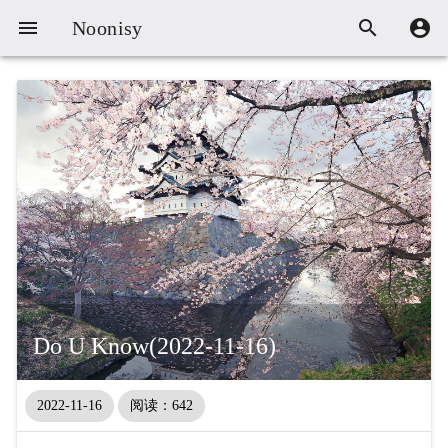



Noonisy
Do U Know(2022-11-16)
2022-11-16
阅读：642